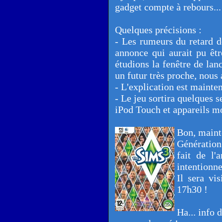
gadget compte à rebours...
Quelques précisions :
- Les rumeurs du retard d
annonce qui aurait pu êtr
étudions la fenêtre de lan
un futur très proche, nous
- L'explication est mainten
- Le jeu sortira quelques 
iPod Touch et appareils m
Bon, maint
Génération
fait de l'
intentionne
Il sera vi
17h30 !
Ha... info 