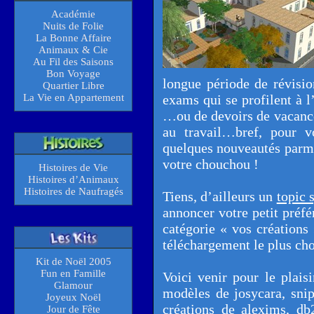
Académie
Nuits de Folie
La Bonne Affaire
Animaux & Cie
Au Fil des Saisons
Bon Voyage
longue période de révision
Quartier Libre
La Vie en Appartement
exams qui se profilent à l
…ou de devoirs de vacanc
au travail…bref, pour v
quelques nouveautés parmi
votre chouchou !
Histoires de Vie
Histoires d’Animaux
Histoires de Naufragés
Tiens, d’ailleurs un
topic 
annoncer votre petit préfé
catégorie « vos créations
téléchargement le plus cho
Kit de Noël 2005
Fun en Famille
Voici venir pour le plaisi
Glamour
modèles de josycara, sni
Joyeux Noël
créations de alexims, db
Jour de Fête