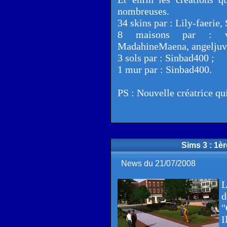
nombreuses.
34 skins par : Lily-faerie,
8 maisons par : vo
MadahineMaena, angeljuve,
3 sols par : Sinbad400 ;
1 mur par : Sinbad400.
PS : Nouvelle créatrice qu
Sims 3 : 1è
News du 21/07/2008
L
d
"
I