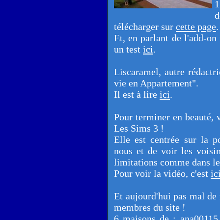
1
d
télécharger sur
cette page
.
Et, en parlant de l'add-o
un test
ici
.
Liscaramel, autre rédactr
vie en Appartement".
Il est à lire
ici
.
Pour terminer en beauté, v
Les Sims 3 !
Elle est centrée sur la p
nous et de voir les vois
limitations comme dans le
Pour voir la vidéo, c'est
ic
Et aujourd'hui pas mal de 
membres du site !
6 maisons de : ana00115