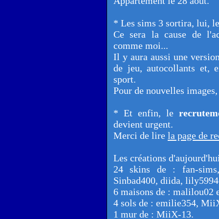
Appartement le 28 août.
* Les sims 3 sortira, lui, l
Ce sera la cause de l'ac
comme moi...
Il y aura aussi une versio
de jeu, autocollants et, 
sport.
Pour de nouvelles images, 
* Et enfin, le
recrutem
devient urgent.
Merci de lire
la page de r
Les créations d'aujourd'hui
24 skins de : fan-sims,
Sinbad400, diida, lily5994
6 maisons de : malilou02 
4 sols de : emilie354, Mii
1 mur de : MiiX-13.