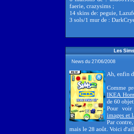
faerie, crazysims ;
14 skins de: peguie, Lazuf
3 sols/1 mur de : DarkCrye
Les Sims 
News du 27/06/2008
Ah, enfin d
Comme pré
IKEA Hom
de 60 objet
Pour voir
images et l
Par contre,
mais le 28 août. Voici d'ai