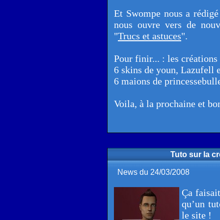
Et Swompe nous a rédigé u
nous ouvre vers de nouv
"
Trucs et astuces
".
Pour finir... : les créations
6 skins de youn, Lazufell e
6 maions de princessebull
Voila, à la prochaine et b
Tuto sur la c
News du 24/03/2008
Ça faisai
qu’un tut
le site !