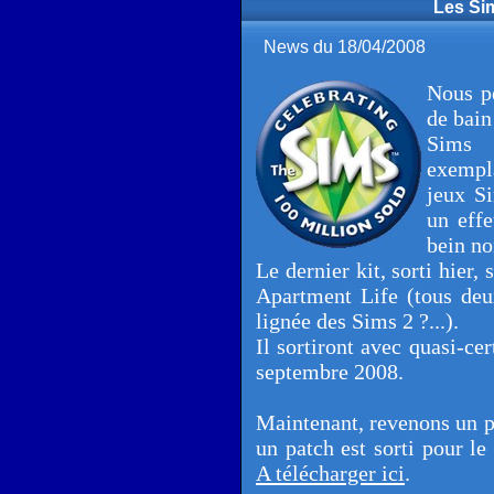
Les Sim
News du 18/04/2008
Nous pe
de bain
Sims 
exempl
jeux S
un effe
bein no
Le dernier kit, sorti hier,
Apartment Life (tous deu
lignée des Sims 2 ?...).
Il sortiront avec quasi-ce
septembre 2008.
Maintenant, revenons un pe
un patch est sorti pour le
A télécharger ici
.