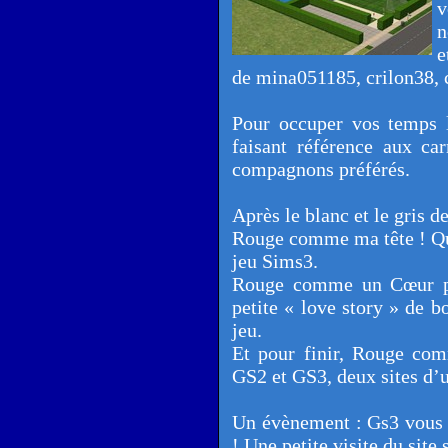
v
n
e
de mina051185, crilon38, 
Pour occuper vos temps 
faisant référence aux ca
compagnons préférés.
Après le blanc et le gris d
Rouge comme ma tête ! Quan
jeu Sims3.
Rouge comme un Cœur p
petite « love story » de 
jeu.
Et pour finir, Rouge co
GS2 et GS3, deux sites d’un
Un évènement : Gs3 vous s
! Une petite visite du sit