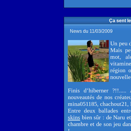
Ça sent l
News du 11/03/2009
Un peu d
Mais peu
mot, al
vitamine
région o
nouvelle
Finis d’hiberner ?!!.....
nouveautés de nos créate
mina051185, chachout21, M
Entre deux ballades ent
skins
bien sûr : de Naru e
chambre et de son jeu dans
!