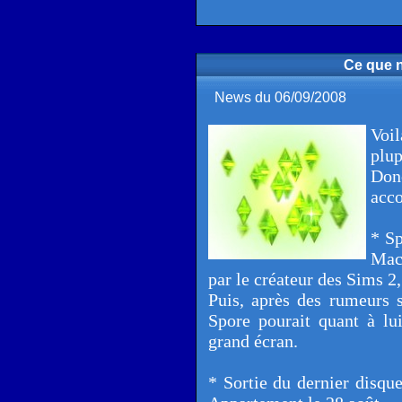
Ce que n
News du 06/09/2008
Voi
plup
Don
acco
* Sp
Mac
par le créateur des Sims 2
Puis, après des rumeurs 
Spore pourait quant à lui
grand écran.
* Sortie du dernier disqu