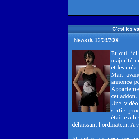
C'est les v
News du 12/08/2008
Et oui, ic
majorité e
et les créa
Mais avant
annonce po
Apparteme
cet addon.
Une vidéo 
sortie pr
était exclu
délaissant l'ordinateur. A 
Et enfin les créations q