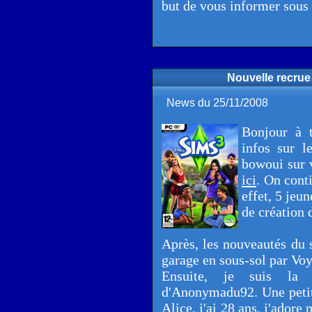
but de vous informer sous
Nouvelle recrue
News du 25/11/2008
Bonjour à 
infos sur l
bowoui sur v
ici
. On cont
effet, 5 jeun
de création 
Après, les nouveautés du s
garage en sous-sol par Vo
Ensuite, je suis la 
d'Anonymadu92. Une petite
Alice, j'ai 28 ans, j'ador