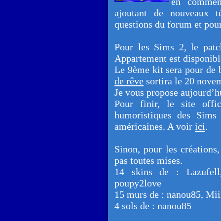
en commen
ajoutant de nouveaux t
questions du forum et pour
Pour les Sims 2, le pat
Appartement est disponible
Le 9ème kit sera pour de 
de rêve
sortira le 20 nove
Je vous propose aujourd’hu
Pour finir, le site off
humoristiques des Sims 3
américaines. A voir
ici
.
Sinon, pour les créations,
pas toutes mises.
14 skins de : Lazufell,
poupy2love
15 murs de : nanou85, Mii
4 sols de : nanou85