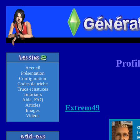
Profi
Accueil
Présentation
Configuration
Codes de triche
Trucs et astuces
Tutoriaux
Aide, FAQ
Articles
Extrem49
Images
Vidéos
G
I
M