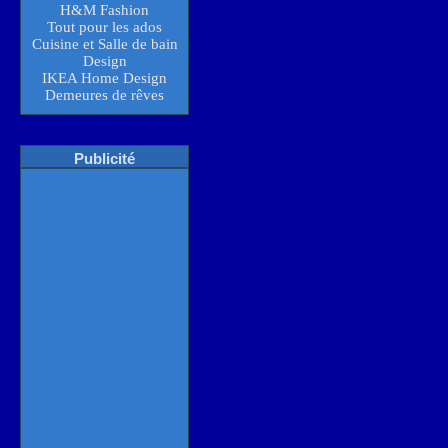
H&M Fashion
Tout pour les ados
Cuisine et Salle de bain
Design
IKEA Home Design
Demeures de rêves
Publicité