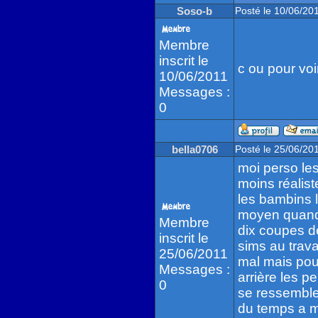
Soso-b
Posté le 10/06/20
Membre
inscrit le
c ou pour vo
10/06/2011
Messages :
0
bella0706
Posté le 25/06/20
moi perso les
moins réalis
les bambins le
moyen quand 
Membre
dix coupes d
inscrit le
sims au trava
25/06/2011
mal mais pour
Messages :
arrière les p
0
se ressemblen
du temps a m'