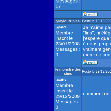
Messages :
17
yiayioutriples
Posté le 19/10/20
Je n'aime pas
Membre
"fins", ni élé
inscrit le
j'espère que
23/01/2008
à nous propo
Messages :
vraiment gén
0
merci de cont
le monstre des
Posté le 29/12/20
sims
Membre
inscrit le
comment on jo
29/12/2009
Messages :
0