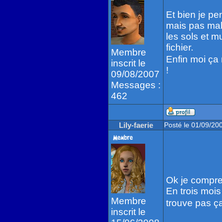
Et bien je pen
mais pas mal 
les sols et m
fichier.
Membre
Enfin moi ça
inscrit le
!
09/08/2007
Messages :
462
Lily-faerie
Posté le 01/09/20
Ok je compr
En trois mois
Membre
trouve pas ç
inscrit le