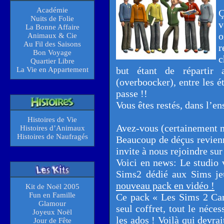
Académie
Ç
Nuits de Folie
v
La Bonne Affaire
o
Animaux & Cie
Au Fil des Saisons
r
Bon Voyage
c
Quartier Libre
but étant de répartir
La Vie en Appartement
(overboocker), entre les ét
passe !!
Vous êtes restés, dans l’en
Histoires de Vie
Avez-vous (certainement 
Histoires d’Animaux
Histoires de Naufragés
Beaucoup de déçus revienne
invite à nous rejoindre sur
Voici en news: Le studio 
Sims2 dédié aux Sims je
nouveau pack en vidéo !
Kit de Noël 2005
Fun en Famille
Ce pack « Les Sims 2 Ca
Glamour
seul coffret, tout le néce
Joyeux Noël
les ados ! Voilà qui devra
Jour de Fête