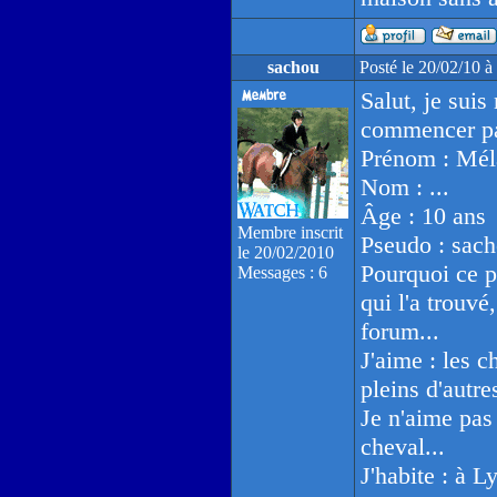
sachou
Posté le 20/02/10 
Salut, je suis
commencer par
Prénom : Mél
Nom : ...
Âge : 10 ans
Membre inscrit
Pseudo : sac
le 20/02/2010
Pourquoi ce 
Messages : 6
qui l'a trouvé,
forum...
J'aime : les c
pleins d'autre
Je n'aime pas 
cheval...
J'habite : à L