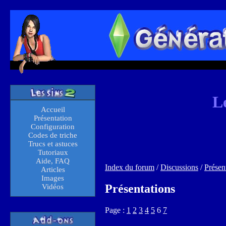
L
Accueil
Présentation
Configuration
Codes de triche
Trucs et astuces
Tutoriaux
Aide, FAQ
Index du forum
/
Discussions
/
Présen
Articles
Images
Présentations
Vidéos
Page :
1
2
3
4
5
6
7