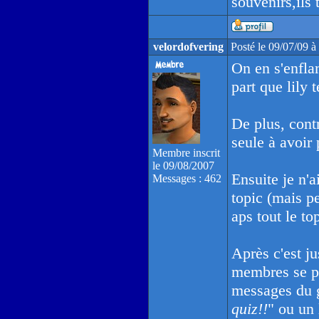
souvenirs,ils 
velordofvering
Posté le 09/07/09 
On en s'enflam
part que lily t
De plus, contr
seule à avoir 
Membre inscrit
le 09/08/2007
Ensuite je n'a
Messages : 462
topic (mais p
aps tout le top
Après c'est j
membres se p
messages du 
quiz!!
" ou un 