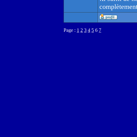
complètement 
Page :
1
2
3
4
5
6
7