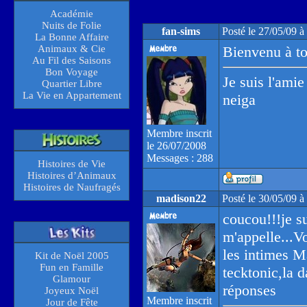
Académie
Nuits de Folie
fan-sims
Posté le 27/05/09 
La Bonne Affaire
Animaux & Cie
Bienvenu à t
Au Fil des Saisons
Bon Voyage
Je suis l'amie
Quartier Libre
La Vie en Appartement
neiga
Membre inscrit
le 26/07/2008
Messages : 288
Histoires de Vie
Histoires d’Animaux
Histoires de Naufragés
madison22
Posté le 30/05/09 
coucou!!!je su
m'appelle...V
les intimes M
Kit de Noël 2005
Fun en Famille
tecktonic,la d
Glamour
réponses
Joyeux Noël
Membre inscrit
Jour de Fête