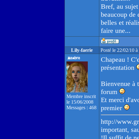
Bref, au sujet
beaucoup de 
belles et réal
faire une...
Lily-faerie
Posté le 22/02/10 
Chapeau ! C'e
présentation
Bienvenue à to
forum
Membre inscrit
Et merci d'av
le 15/06/2008
premier
Messages : 468
http://www.gr
important, sa
!Il suffit de 