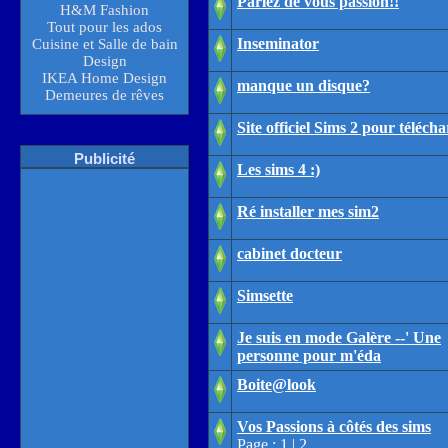
Parlez de vous passion!!
H&M Fashion
Tout pour les ados
Inseminator
Cuisine et Salle de bain
Design
IKEA Home Design
manque un disque?
Demeures de rêves
Site officiel Sims 2 pour téléch
Publicité
Les sims 4 :)
Ré installer mes sim2
cabinet docteur
Simsette
Je suis en mode Galère --' Une
personne pour m'éda
Boite@look
Vos Passions à côtés des sims
Page :
1
|
2